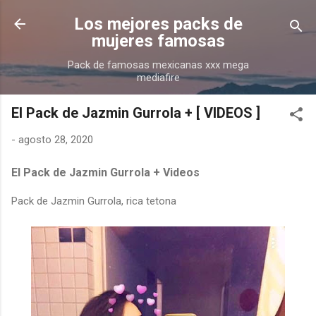
Ir al contenido principal
Los mejores packs de
mujeres famosas
Pack de famosas mexicanas xxx mega
mediafire
El Pack de Jazmin Gurrola + [ VIDEOS ]
-
agosto 28, 2020
El Pack de Jazmin Gurrola + Videos
Pack de Jazmin Gurrola, rica tetona