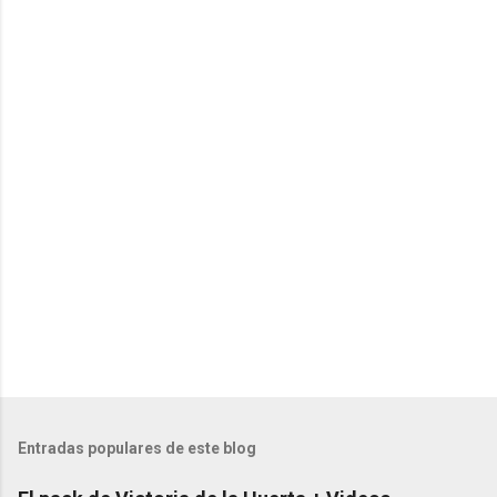
n
t
a
r
i
o
s
Entradas populares de este blog