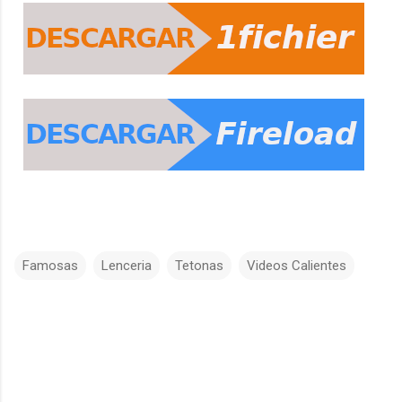
Famosas
Lenceria
Tetonas
Videos Calientes
C
o
m
e