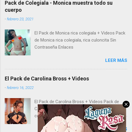
Pack de Colegiala - Monica muestra todo su
cuerpo
-
febrero 23, 2021
El Pack de Monica rica colegiala + Videos Pack
de Monica rica colegiala, rica culoncita Sin
Contraseña Enlaces
LEER MÁS
El Pack de Carolina Bross + Videos
-
febrero 16, 2022
El Pack de Carolina Bross + Videos Pack de
Carolina Bross, morocha tetona aporta su
colección de fotos sexys y video hot para que
disfrutes con ella de principio a fin. No te
LEER MÁS
pierdas los mejores packs de chicas y