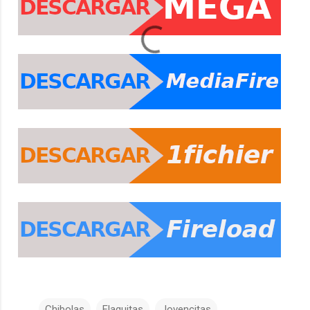
Chibolas
Flaquitas
Jovencitas