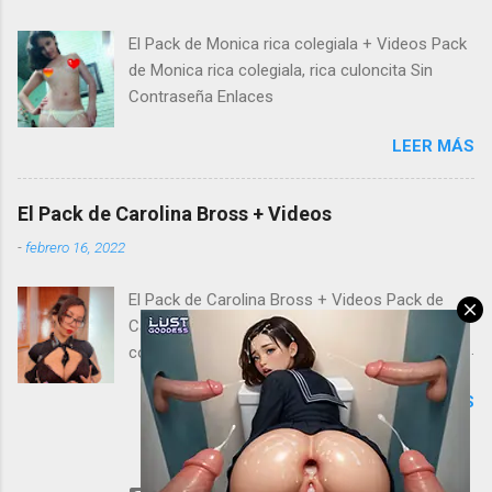
El Pack de Monica rica colegiala + Videos Pack
de Monica rica colegiala, rica culoncita Sin
Contraseña Enlaces
LEER MÁS
El Pack de Carolina Bross + Videos
-
febrero 16, 2022
El Pack de Carolina Bross + Videos Pack de
Carolina Bross, morocha tetona aporta su
colección de fotos sexys y video hot para que
disfrutes con ella de principio a fin. No te
LEER MÁS
pierdas los mejores packs de chicas y
famosas que tenemos para ti. Estás solo a un
clic de descargar el pack y videos hot de
Carolina Bross, ¿qué esperas? Si quieres ver y