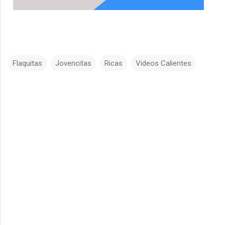
Flaquitas
Jovencitas
Ricas
Videos Calientes
C
o
m
e
n
t
a
r
i
o