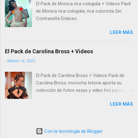
El Pack de Monica rica colegiala + Videos Pack
de Monica rica colegiala, rica culoncita Sin
Contraseña Enlaces
LEER MÁS
El Pack de Carolina Bross + Videos
-
febrero 16, 2022
El Pack de Carolina Bross + Videos Pack de
Carolina Bross, morocha tetona aporta su
colección de fotos sexys y video hot para que
disfrutes con ella de principio a fin. No te
LEER MÁS
pierdas los mejores packs de chicas y
famosas que tenemos para ti. Estás solo a un
clic de descargar el pack y videos hot de
Carolina Bross, ¿qué esperas? Si quieres ver y
Con la tecnología de Blogger
descargar gratis más packs de mujeres visita