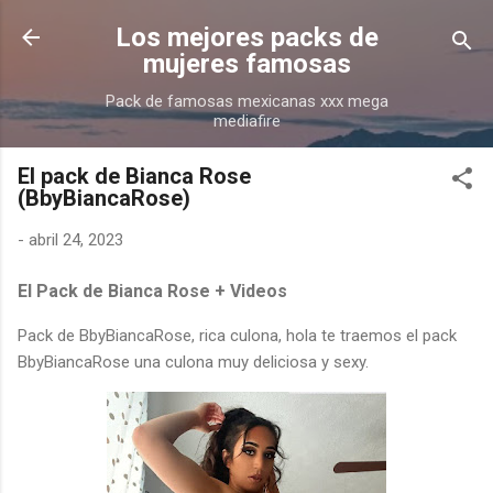
Ir al contenido principal
Los mejores packs de
mujeres famosas
Pack de famosas mexicanas xxx mega
mediafire
El pack de Bianca Rose
(BbyBiancaRose)
-
abril 24, 2023
El Pack de Bianca Rose + Videos
Pack de BbyBiancaRose, rica culona, hola te traemos el pack
BbyBiancaRose una culona muy deliciosa y sexy.